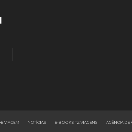
l
DE VIAGEM
NOTÍCIAS
E-BOOKS TZ VIAGENS
AGÊNCIA DE 