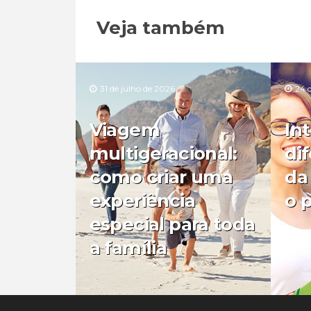
Veja também
31 de julho de 2026
24 
Viagem
In
multigeracional:
di
como criar uma
da
experiência
o 
especial para toda
a família
0
0