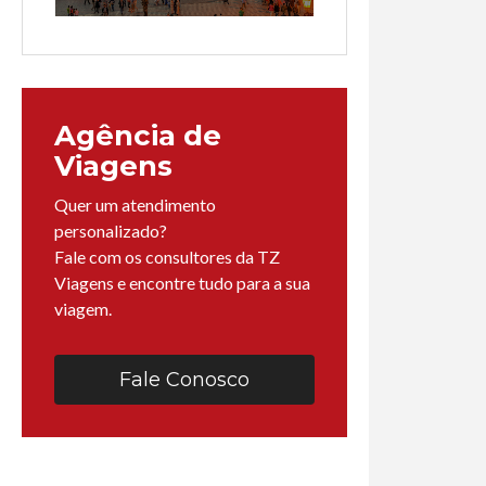
Agência de
Viagens
Quer um atendimento
personalizado?
Fale com os consultores da TZ
Viagens e encontre tudo para a sua
viagem.
Fale Conosco