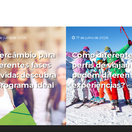
de julho de 2026
17 de julho de 2026
tercâmbio para
Como diferent
ferentes fases
perfis de viajan
 vida: descubra
pedem diferen
programa ideal
experiências?
0