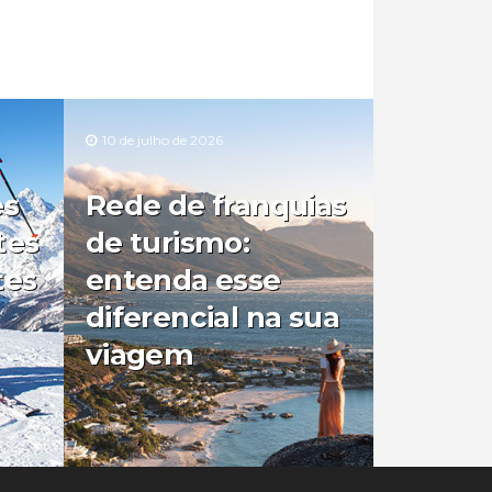
10 de julho de 2026
es
Rede de franquias
tes
de turismo:
tes
entenda esse
diferencial na sua
viagem
0