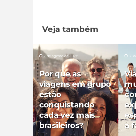
Veja também
7 de agosto de 2026
31 d
Por que as
Vi
viagens em grupo
mu
estão
co
conquistando
ex
cada vez mais
es
brasileiros?
a f