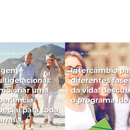
e julho de 2026
24 de julho de 2026
agem
Intercâmbio pa
ltigeracional:
diferentes fase
mo criar uma
da vida: descub
periência
o programa ide
pecial para toda
amília