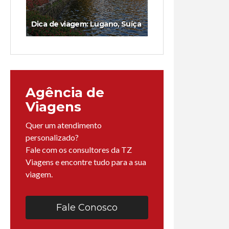
Dica de viagem: Lugano, Suíça
Agência de
Viagens
Quer um atendimento
personalizado?
Fale com os consultores da TZ
Viagens e encontre tudo para a sua
viagem.
Fale Conosco