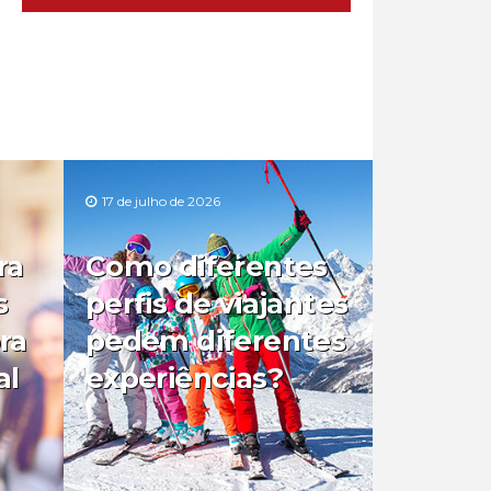
17 de julho de 2026
ra
Como diferentes
s
perfis de viajantes
ra
pedem diferentes
al
experiências?