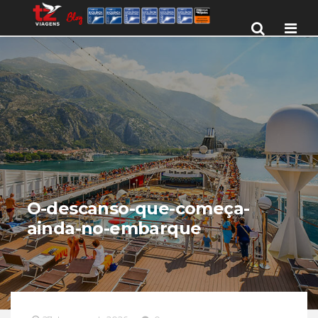
Men
O-descanso-que-começa-
ainda-no-embarque