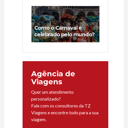
Como o Carnaval é
celebrado pelo mundo?
Agência de
Viagens
Quer um atendimento
personalizado?
Fale com os consultores da TZ
Viagens e encontre tudo para a sua
viagem.