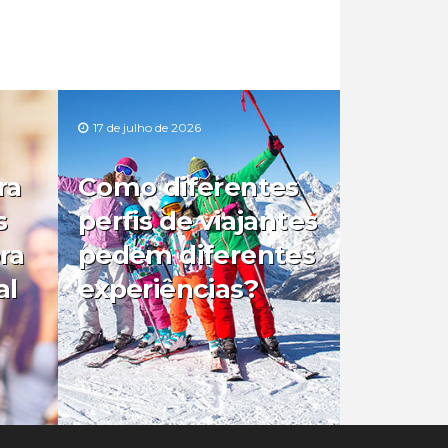
17 de julho de 2026
ra
Como diferentes
s
perfis de viajantes
ra
pedem diferentes
al
experiências?
0