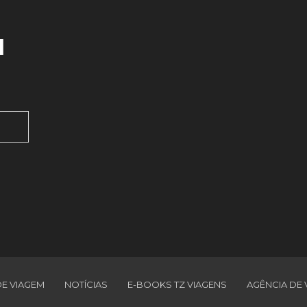
l
DE VIAGEM
NOTÍCIAS
E-BOOKS TZ VIAGENS
AGÊNCIA DE 