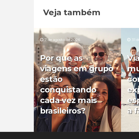
Veja também
7 de agosto de 2026
31 d
Por que as
Vi
viagens em grupo
mu
estão
co
conquistando
ex
cada vez mais
es
brasileiros?
a f
0
0