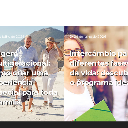
e julho de 2026
24 de julho de 2026
agem
Intercâmbio pa
ltigeracional:
diferentes fase
mo criar uma
da vida: descub
periência
o programa ide
pecial para toda
amília
0