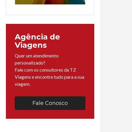
Agência de
Viagens
Quer um atendimento
personalizado?
Fale com os consultores da TZ
Viagens e encontre tudo para a sua
viagem.
Fale Conosco