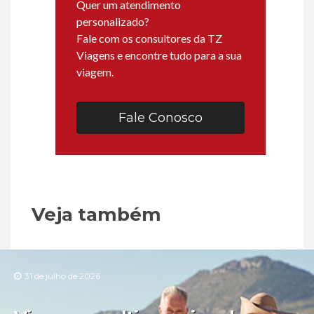
Quer um atendimento
personalizado?
Fale com os consultores da TZ
Viagens e encontre tudo para a sua
viagem.
Fale Conosco
Veja também
31 de julho de 2026