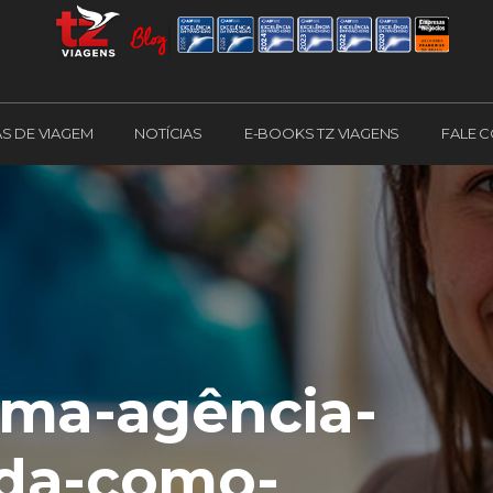
AS DE VIAGEM
NOTÍCIAS
E-BOOKS TZ VIAGENS
FALE 
uma-agência-
ada-como-