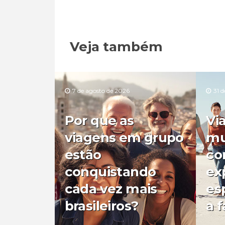
Veja também
7 de agosto de 2026
31 d
Por que as
Vi
viagens em grupo
mu
estão
co
conquistando
ex
cada vez mais
es
brasileiros?
a f