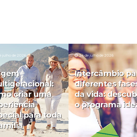
e julho de 2026
24 de julho de 2026
agem
Intercâmbio pa
ltigeracional:
diferentes fase
mo criar uma
da vida: descub
periência
o programa ide
pecial para toda
amília