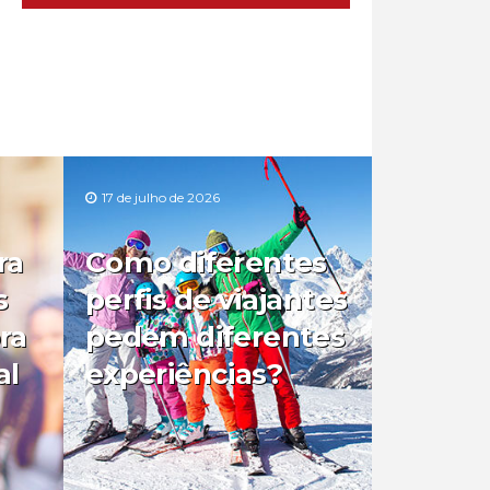
17 de julho de 2026
ra
Como diferentes
s
perfis de viajantes
ra
pedem diferentes
al
experiências?