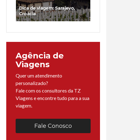
Dica de viagem: Sarajevo,
Croácia
Agência de
Viagens
Quer um atendimento
personalizado?
Fale com os consultores da TZ
Viagens e encontre tudo para a sua
viagem.
Fale Conosco