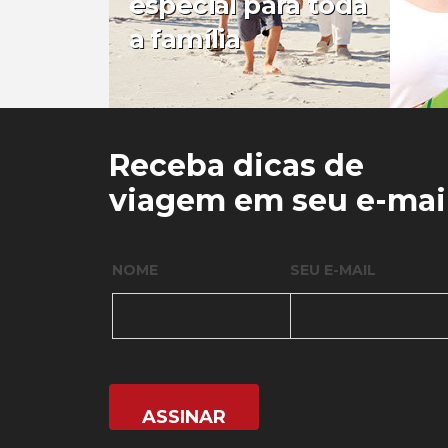
especial para toda
a família
0
0
Receba dicas de
viagem em seu e-mai
NOME
SEU E-MAIL