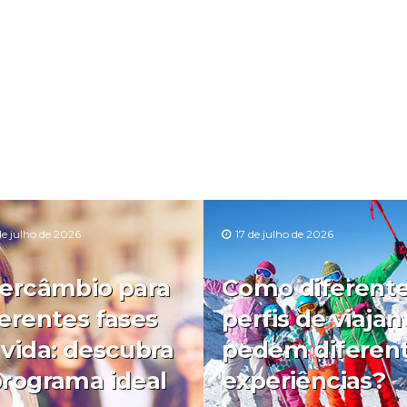
de julho de 2026
17 de julho de 2026
tercâmbio para
Como diferent
ferentes fases
perfis de viajan
 vida: descubra
pedem diferen
programa ideal
experiências?