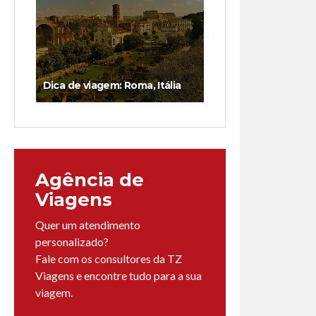
Dica de viagem: Roma, Itália
Agência de
Viagens
Quer um atendimento
personalizado?
Fale com os consultores da TZ
Viagens e encontre tudo para a sua
viagem.