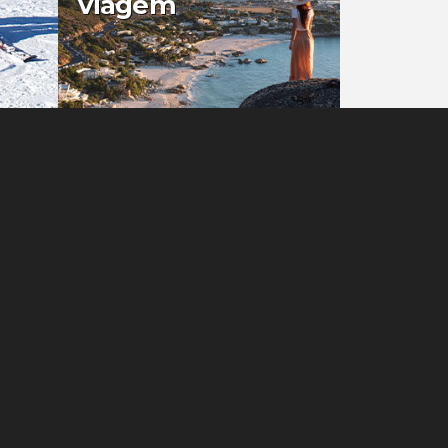
viagem
0