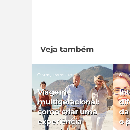
Veja também
31 de julho de 2026
24 
Viagem
In
multigeracional:
di
como criar uma
da
experiência
o 