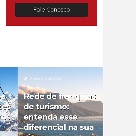
Fale Conosco
10 de julho de 2026
es
Rede de franquias
tes
de turismo:
tes
entenda esse
diferencial na sua