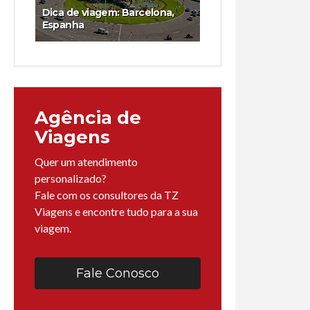
Dica de viagem: Barcelona,
Espanha
Agência de
Viagens
Quer um atendimento
personalizado?
Fale com os consultores da TZ
Viagens e encontre tudo para a sua
viagem.
Fale Conosco