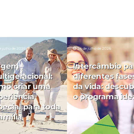
e julho de 2026
24 de julho de 2026
agem
Intercâmbio pa
ltigeracional:
diferentes fase
mo criar uma
da vida: descub
periência
o programa ide
pecial para toda
amília