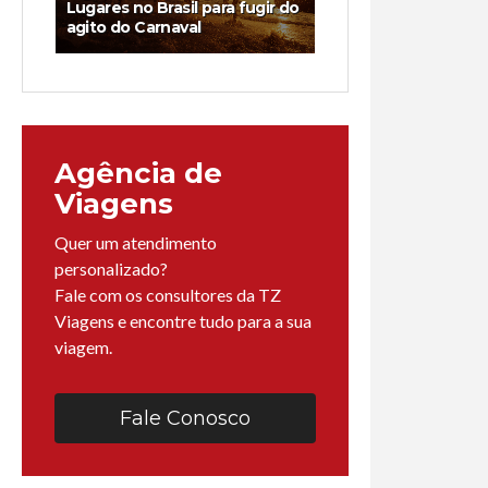
Lugares no Brasil para fugir do
agito do Carnaval
Agência de
Viagens
Quer um atendimento
personalizado?
Fale com os consultores da TZ
Viagens e encontre tudo para a sua
viagem.
Fale Conosco