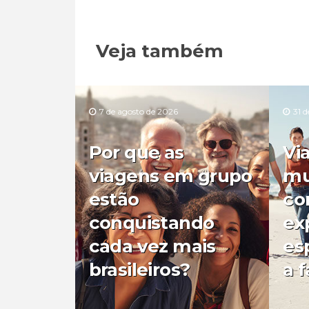
Veja também
7 de agosto de 2026
31 d
Por que as
Vi
viagens em grupo
mu
estão
co
conquistando
ex
cada vez mais
es
brasileiros?
a f