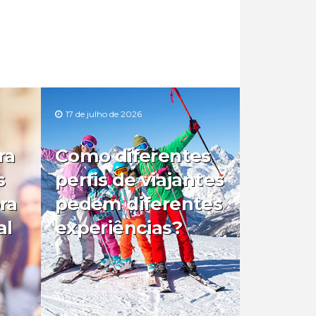
17 de julho de 2026
ra
Como diferentes
s
perfis de viajantes
ra
pedem diferentes
al
experiências?