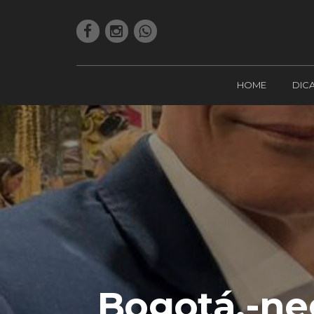
HOME
DIC
Bogotá,-ne