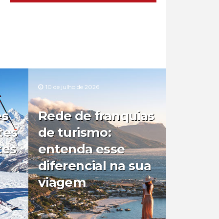
10 de julho de 2026
es
Rede de franquias
tes
de turismo:
tes
entenda esse
diferencial na sua
viagem