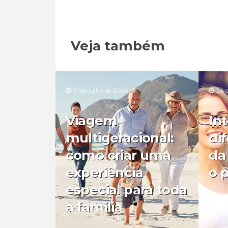
Veja também
31 de julho de 2026
24 
Viagem
In
multigeracional:
di
como criar uma
da
experiência
o 
especial para toda
a família