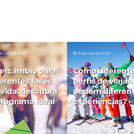
de julho de 2026
17 de julho de 2026
tercâmbio para
Como diferent
ferentes fases
perfis de viajan
 vida: descubra
pedem diferen
programa ideal
experiências?