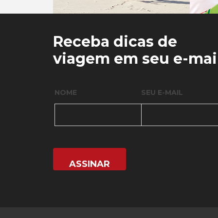
0
0
Receba dicas de
viagem em seu e-mai
NOME
SEU E-MAIL