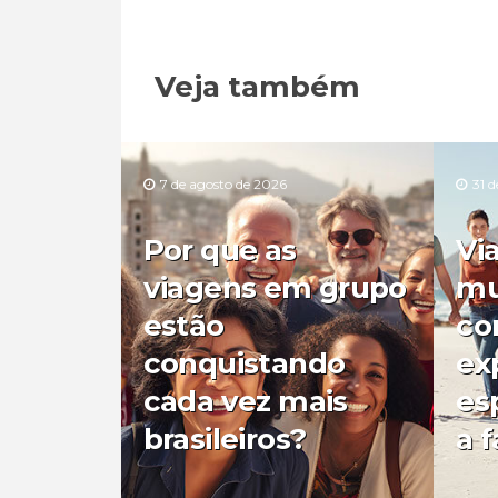
Veja também
7 de agosto de 2026
31 d
Por que as
Vi
viagens em grupo
mu
estão
co
conquistando
ex
cada vez mais
es
brasileiros?
a f