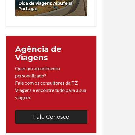
Dica de viagem: Albufeira,
Portugal
Agência de
Viagens
Quer um atendimento
personalizado?
Fale com os consultores da TZ
Viagens e encontre tudo para a sua
viagem.
Fale Conosco