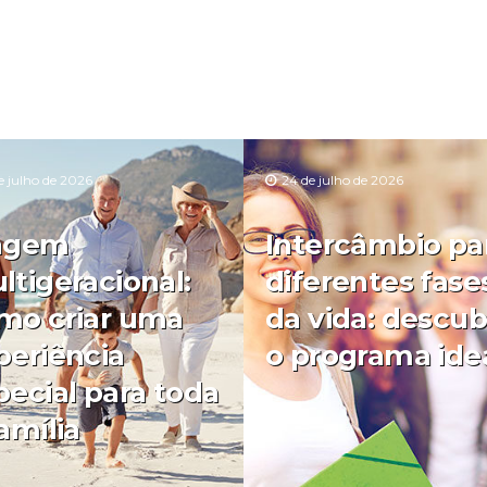
e julho de 2026
24 de julho de 2026
agem
Intercâmbio pa
ltigeracional:
diferentes fase
mo criar uma
da vida: descub
periência
o programa ide
pecial para toda
amília