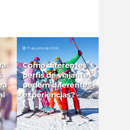
17 de julho de 2026
ra
Como diferentes
s
perfis de viajantes
ra
pedem diferentes
al
experiências?