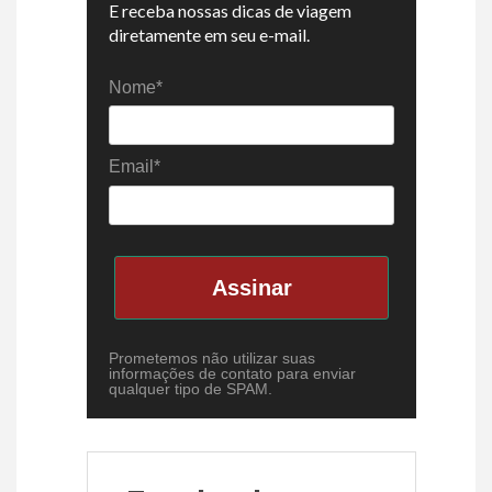
E receba nossas dicas de viagem
diretamente em seu e-mail.
Nome*
Email*
Assinar
Prometemos não utilizar suas
informações de contato para enviar
qualquer tipo de SPAM.