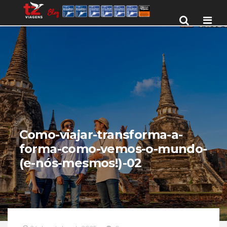
Men
Como-viajar-transforma-a-
forma-como-vemos-o-mundo-
(e-nós-mesmos!)-02