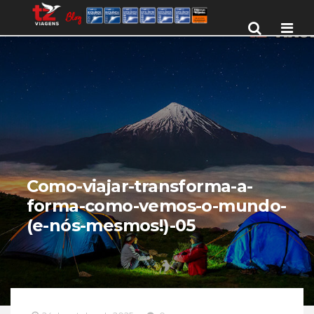
Men
Como-viajar-transforma-a-
forma-como-vemos-o-mundo-
(e-nós-mesmos!)-05