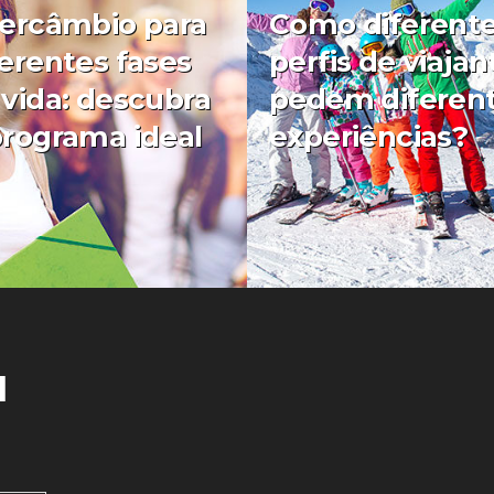
tercâmbio para
Como diferent
ferentes fases
perfis de viajan
 vida: descubra
pedem diferen
programa ideal
experiências?
0
l