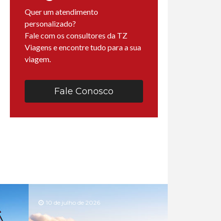
Quer um atendimento
personalizado?
Fale com os consultores da TZ
Viagens e encontre tudo para a sua
viagem.
Fale Conosco
10 de julho de 2026