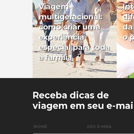
Viagem
In
multigeracional:
di
como criar uma
da
experiência
o 
especial para toda
a família
0
0
Receba dicas de
viagem em seu e-mai
NOME
SEU E-MAIL