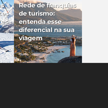
es
Rede de franquias
tes
de turismo:
tes
entenda esse
diferencial na sua
viagem
0