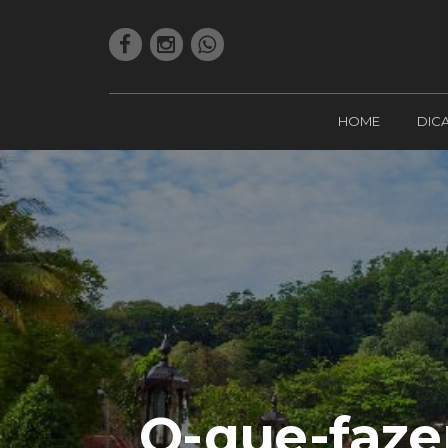
HOME
DIC
O-que-fazer