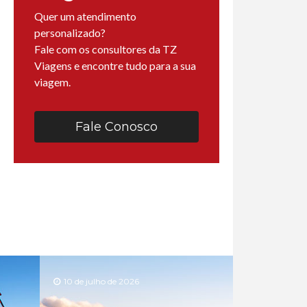
Quer um atendimento
personalizado?
Fale com os consultores da TZ
Viagens e encontre tudo para a sua
viagem.
Fale Conosco
10 de julho de 2026