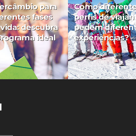
tercâmbio para
Como diferent
ferentes fases
perfis de viajan
 vida: descubra
pedem diferen
programa ideal
experiências?
0
l