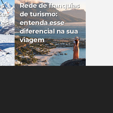
es
Rede de franquias
tes
de turismo:
tes
entenda esse
diferencial na sua
viagem
0