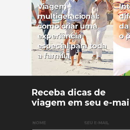
Viagem
In
multigeracional:
di
como criar uma
da
experiência
o 
especial para toda
a família
0
0
Receba dicas de
viagem em seu e-mai
NOME
SEU E-MAIL