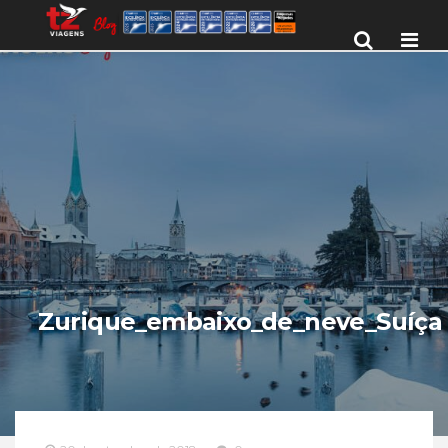
Men
Zurique_embaixo_de_neve_Suíça