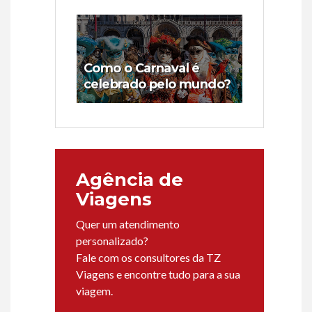
Como o Carnaval é
celebrado pelo mundo?
Agência de
Viagens
Quer um atendimento
personalizado?
Fale com os consultores da TZ
Viagens e encontre tudo para a sua
viagem.