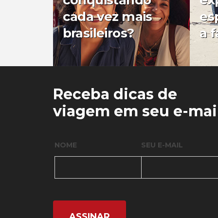
conquistando
ex
cada vez mais
es
brasileiros?
a f
0
0
Receba dicas de
viagem em seu e-mai
NOME
SEU E-MAIL