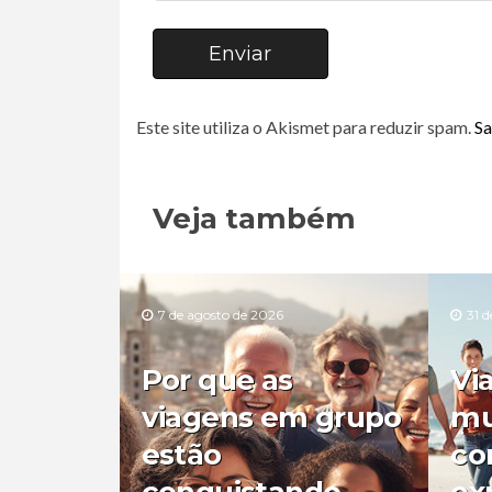
Enviar
Este site utiliza o Akismet para reduzir spam.
Sa
Veja também
7 de agosto de 2026
31 d
Por que as
Vi
viagens em grupo
mu
estão
co