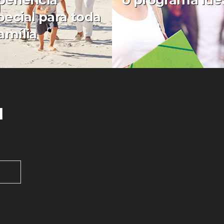
periência
o programa ide
pecial para toda
amília
0
l