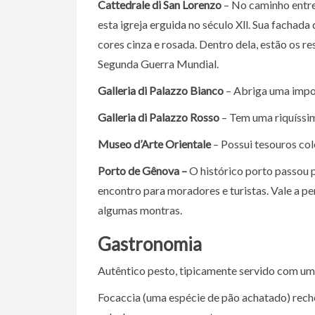
Cattedrale di San Lorenzo
– No caminho entre o
esta igreja erguida no século Xll. Sua fachad
cores cinza e rosada. Dentro dela, estão os r
Segunda Guerra Mundial.
Galleria di Palazzo Bianco
– Abriga uma impor
Galleria di Palazzo Rosso
– Tem uma riquíssim
Museo d’Arte Orientale
– Possui tesouros co
Porto de Gênova –
O histórico porto passou 
encontro para moradores e turistas. Vale a p
algumas montras.
Gastronomia
Autêntico pesto, tipicamente servido com um
Focaccia (uma espécie de pão achatado) rech