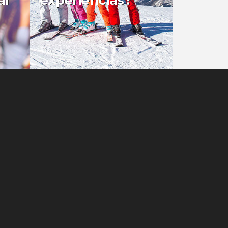
al
experiências?
0