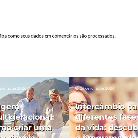
iba como seus dados em comentários são processados
.
e julho de 2026
24 de julho de 2026
agem
Intercâmbio pa
ltigeracional:
diferentes fase
mo criar uma
da vida: descub