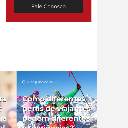
Fale Conosco
17 de julho de 2026
ra
Como diferentes
s
perfis de viajantes
ra
pedem diferentes