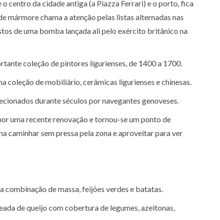
 centro da cidade antiga (a Piazza Ferrari) e o porto, fica
a de mármore chama a atenção pelas listas alternadas nas
estos de uma bomba lançada ali pelo exército britânico na
tante coleção de pintores ligurienses, de 1400 a 1700.
a coleção de mobiliário, cerâmicas ligurienses e chinesas.
lecionados durante séculos por navegantes genoveses.
por uma recente renovação e tornou-se um ponto de
ena caminhar sem pressa pela zona e aproveitar para ver
a combinação de massa, feijões verdes e batatas.
eada de queijo com cobertura de legumes, azeitonas,