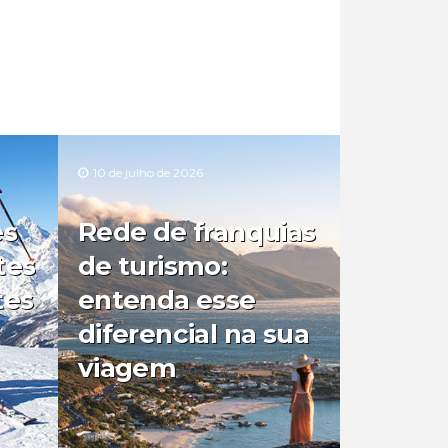
10 de julho de 2026
es
Rede de franquias
tes
de turismo:
tes
entenda esse
diferencial na sua
viagem