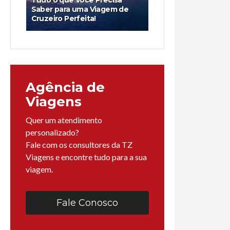
Tudo o que Você Precisa
Saber para uma Viagem de
Cruzeiro Perfeita!
Agência de
Viagens
Quer um atendimento
personalizado?
Fale com os consultores da TZ
Viagens e encontre tudo para a sua
viagem.
Fale Conosco