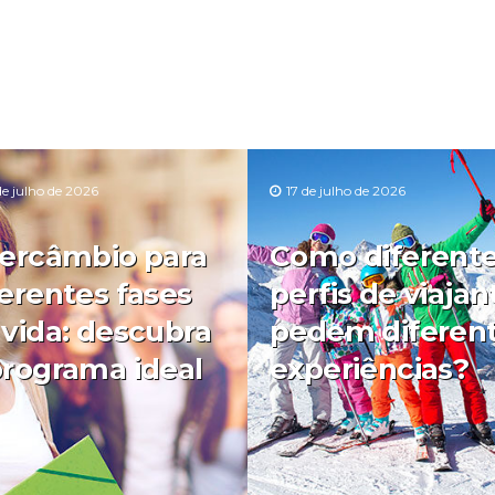
de julho de 2026
17 de julho de 2026
tercâmbio para
Como diferent
ferentes fases
perfis de viajan
 vida: descubra
pedem diferen
programa ideal
experiências?