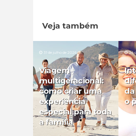
Veja também
31 de julho de 2026
24 
Viagem
In
multigeracional:
di
como criar uma
da
experiência
o 
especial para toda
a família