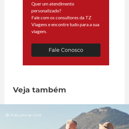
Quer um atendimento
personalizado?
Fale com os consultores da TZ
Viagens e encontre tudo para a sua
viagem.
Fale Conosco
Veja também
31 de julho de 2026