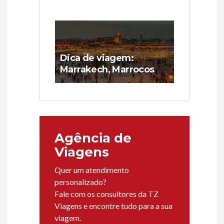
Dica de viagem:
Marrakech, Marrocos
Agência de
Viagens
Quer um atendimento
personalizado?
Fale com os consultores da TZ
Viagens e encontre tudo para a sua
viagem.