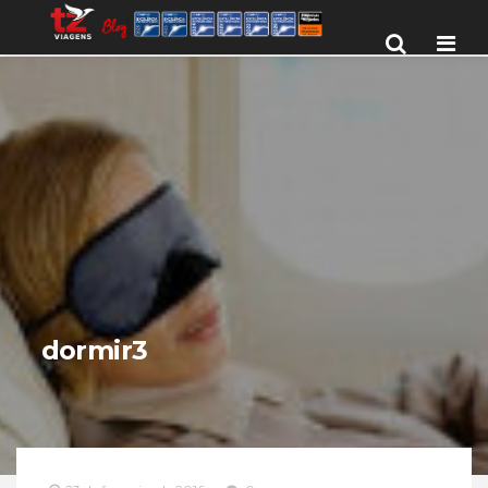
Men
dormir3