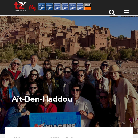
Men
Ait-Ben-Haddou