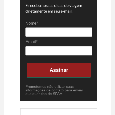
E receba nossas dicas de viagem
diretamente em seu e-mail.
Nome*
Email*
Assinar
Prometemos não utilizar suas
informações de contato para enviar
qualquer tipo de SPAM.