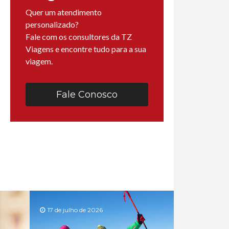
Quer um atendimento
personalizado?
Fale com os consultores da TZ
Viagens e encontre tudo para a sua
viagem.
Fale Conosco
17 de julho de 2026