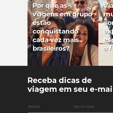
Por que as
Vi
viagens em grupo
mu
estão
co
conquistando
ex
cada vez mais
es
brasileiros?
a f
0
0
Receba dicas de
viagem em seu e-mai
NOME
SEU E-MAIL