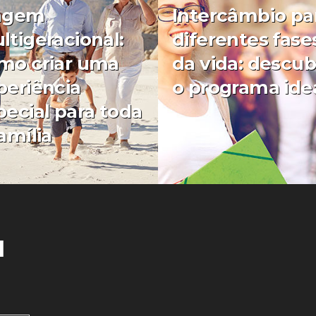
agem
Intercâmbio pa
ltigeracional:
diferentes fase
mo criar uma
da vida: descub
periência
o programa ide
pecial para toda
amília
0
l