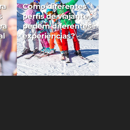
ra
Como diferentes
s
perfis de viajantes
ra
pedem diferentes
al
experiências?
0