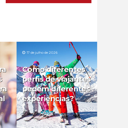
17 de julho de 2026
ra
Como diferentes
s
perfis de viajantes
ra
pedem diferentes
al
experiências?