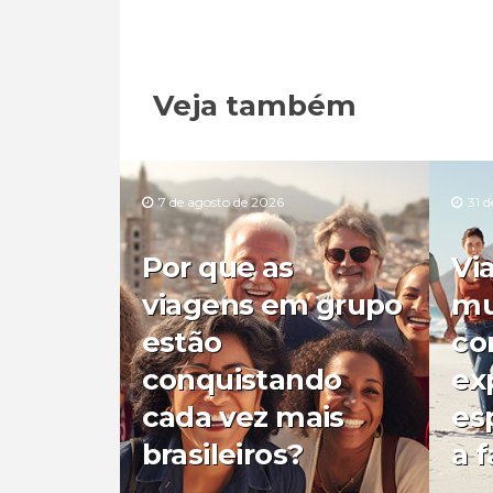
Veja também
7 de agosto de 2026
31 d
Por que as
Vi
viagens em grupo
mu
estão
co
conquistando
ex
cada vez mais
es
brasileiros?
a f