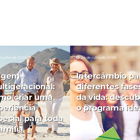
e julho de 2026
24 de julho de 2026
agem
Intercâmbio pa
ltigeracional:
diferentes fase
mo criar uma
da vida: descub
periência
o programa ide
pecial para toda
amília