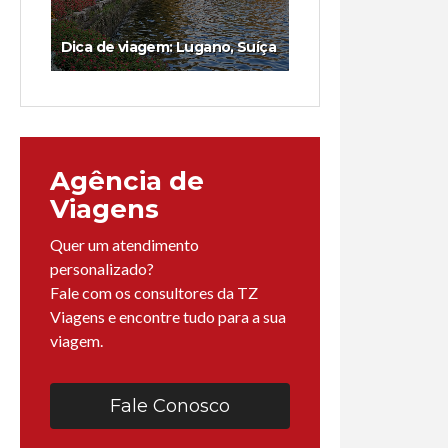
Dica de viagem: Lugano, Suíça
Agência de
Viagens
Quer um atendimento
personalizado?
Fale com os consultores da TZ
Viagens e encontre tudo para a sua
viagem.
Fale Conosco