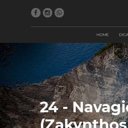
HOME
DIC
24 - Navag
(Zakynthos,