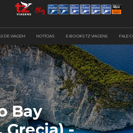
AS DE VIAGEM
NOTÍCIAS
E-BOOKS TZ VIAGENS
FALE 
io Bay
 Grecia) -