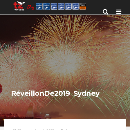
Men
RéveillonDe2019_Sydney