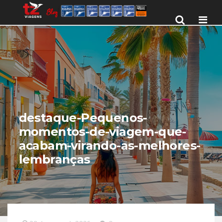
Men
destaque-Pequenos-
momentos-de-viagem-que-
acabam-virando-as-melhores-
lembranças