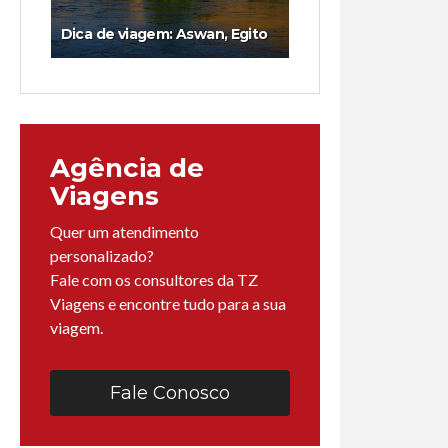
Dica de viagem: Aswan, Egito
Agência de
Viagens
Quer um atendimento
personalizado?
Fale com os consultores da TZ
Viagens e encontre tudo para a sua
viagem.
Fale Conosco