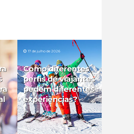
17 de julho de 2026
ra
Como diferentes
s
perfis de viajantes
ra
pedem diferentes
al
experiências?