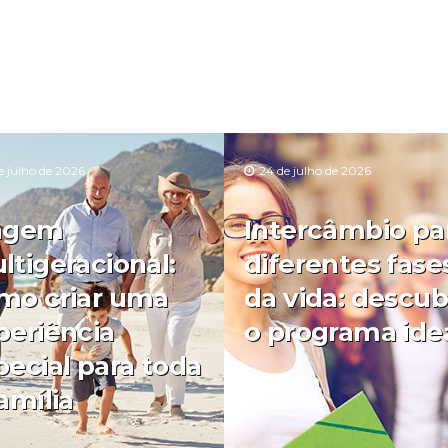
e julho de 2026
24 de julho de 2026
agem
Intercâmbio pa
ltigeracional:
diferentes fase
mo criar uma
da vida: descub
periência
o programa ide
pecial para toda
amília