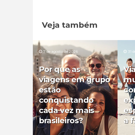
Veja também
7 de agosto de 2026
31 d
Por que as
Vi
viagens em grupo
mu
estão
co
conquistando
ex
cada vez mais
es
brasileiros?
a f