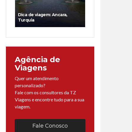
Dica de viagem: Ancara,
Turquia
Agência de
Viagens
Quer um atendimento
personalizado?
Fale com os consultores da TZ
Viagens e encontre tudo para a sua
viagem.
Fale Conosco