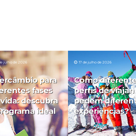
de julho de 2026
17 de julho de 2026
tercâmbio para
Como diferent
ferentes fases
perfis de viajan
 vida: descubra
pedem diferen
programa ideal
experiências?