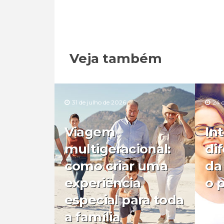
Veja também
31 de julho de 2026
24 
Viagem
In
multigeracional:
di
como criar uma
da
experiência
o 
especial para toda
a família