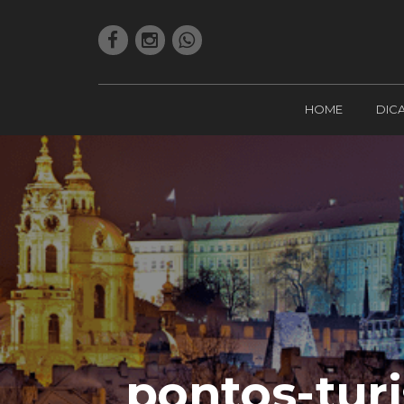
HOME
DIC
pontos-turi