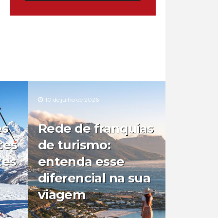
10 de julho de 2026
es
Rede de franquias
tes
de turismo:
tes
entenda esse
diferencial na sua
viagem