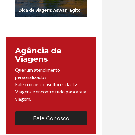
Dica de viagem: Aswan, Egito
Agência de
Viagens
Quer um atendimento
personalizado?
Fale com os consultores da TZ
Viagens e encontre tudo para a sua
viagem.
Fale Conosco