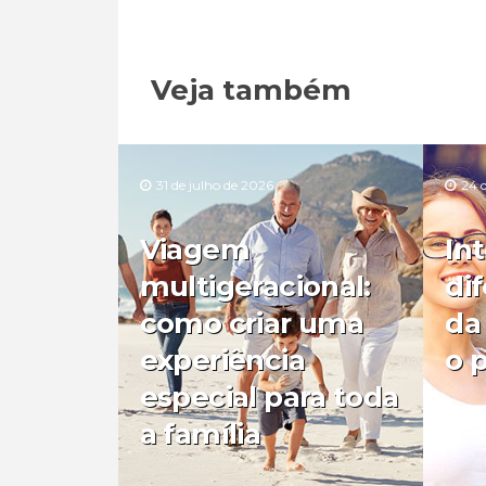
Veja também
31 de julho de 2026
24 
Viagem
In
multigeracional:
di
como criar uma
da
experiência
o 
especial para toda
a família