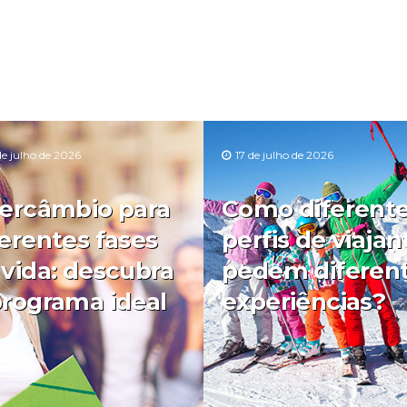
de julho de 2026
17 de julho de 2026
tercâmbio para
Como diferent
ferentes fases
perfis de viajan
 vida: descubra
pedem diferen
programa ideal
experiências?