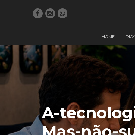
HOME
DIC
A-tecnologi
Mas-não-su