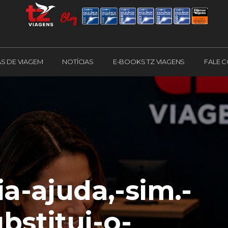
AS DE VIAGEM
NOTÍCIAS
E-BOOKS TZ VIAGENS
FALE 
a-ajuda,-sim.-
bstitui-o-