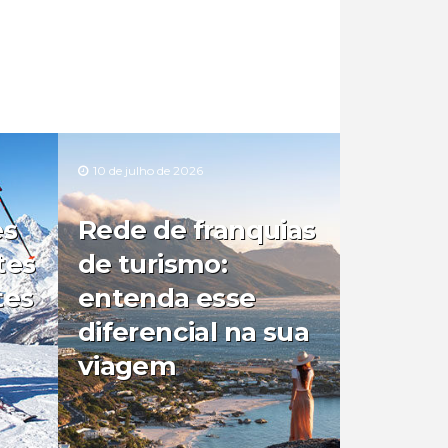
10 de julho de 2026
es
Rede de franquias
tes
de turismo:
tes
entenda esse
diferencial na sua
viagem