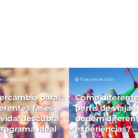
de julho de 2026
17 de julho de 2026
tercâmbio para
Como diferent
ferentes fases
perfis de viajan
 vida: descubra
pedem diferen
programa ideal
experiências?