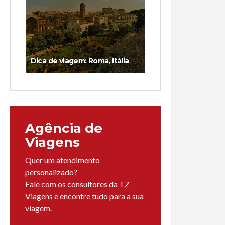
Dica de viagem: Roma, Itália
Agência de
Viagens
Quer um atendimento
personalizado?
Fale com os consultores da TZ
Viagens e encontre tudo para a sua
viagem.