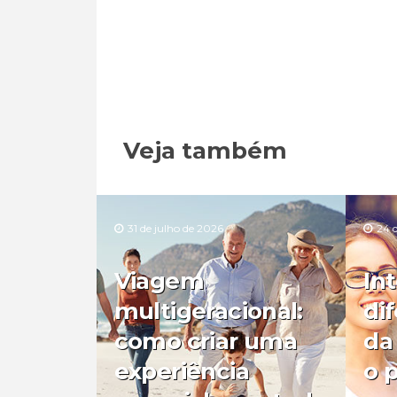
Veja também
31 de julho de 2026
24 
Viagem
In
multigeracional:
di
como criar uma
da
experiência
o 