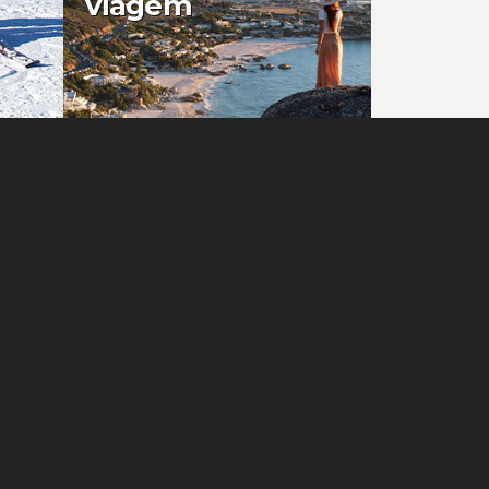
viagem
0