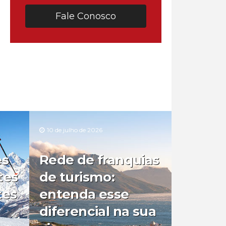
Fale Conosco
10 de julho de 2026
es
Rede de franquias
tes
de turismo:
tes
entenda esse
diferencial na sua