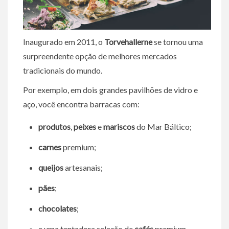
Inaugurado em 2011, o
Torvehallerne
se tornou uma
surpreendente opção de melhores mercados
tradicionais do mundo.
Por exemplo, em dois grandes pavilhões de vidro e
aço, você encontra barracas com:
produtos
,
peixes
e
mariscos
do Mar Báltico;
carnes
premium;
queijos
artesanais;
pães
;
chocolates
;
e uma tentadora seleção de
cafés
premium.