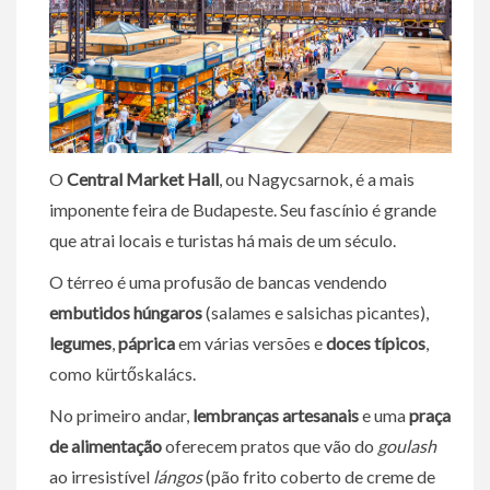
O
Central Market Hall
, ou Nagycsarnok, é a mais
imponente feira de Budapeste. Seu fascínio é grande
que atrai locais e turistas há mais de um século.
O térreo é uma profusão de bancas vendendo
embutidos húngaros
(salames e salsichas picantes),
legumes
,
páprica
em várias versões e
doces típicos
,
como kürtőskalács.
No primeiro andar,
lembranças artesanais
e uma
praça
de alimentação
oferecem pratos que vão do
goulash
ao irresistível
lángos
(pão frito coberto de creme de