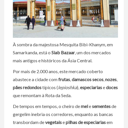
À sombra da majestosa Mesquita Bibi-Khanym, em
Samarkanda, está o
Siab Bazaar
, um dos mercados
mais antigos e históricos da Ásia Central.
Por mais de 2.000 anos, este mercado coberto
abastece a cidade com
frutas
,
damascos secos
,
nozes
,
pães redondos
típicos (
lepioshka
),
especiarias
e
doces
que remontam à Rota da Seda.
De tempos em tempos, o cheiro de
mel
e
sementes
de
gergelim inebria os corredores, enquanto as bancas
transbordam de
vegetais
e
pilhas de especiarias
em