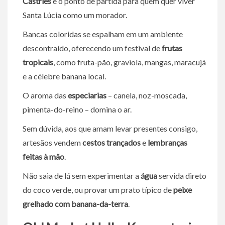
Castries
é o ponto de partida para quem quer viver
Santa Lúcia como um morador.
Bancas coloridas se espalham em um ambiente
descontraído, oferecendo um festival de
frutas
tropicais
,
como fruta-pão, graviola, mangas, maracujá
e a célebre banana local.
O aroma das
especiarias
– canela, noz-moscada,
pimenta-do-reino – domina o ar.
Sem dúvida, aos que amam levar presentes consigo,
artesãos vendem
cestos trançados
e
lembranças
feitas à mão
.
Não saia de lá sem experimentar a
água
servida direto
do coco verde, ou provar um prato típico de
peixe
grelhado com banana-da-terra
.