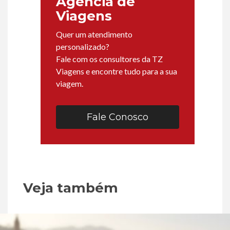
Agência de
Viagens
Quer um atendimento
personalizado?
Fale com os consultores da TZ
Viagens e encontre tudo para a sua
viagem.
Fale Conosco
Veja também