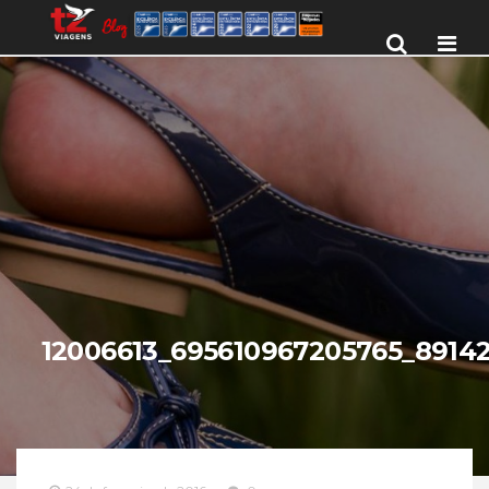
Men
12006613_695610967205765_8914