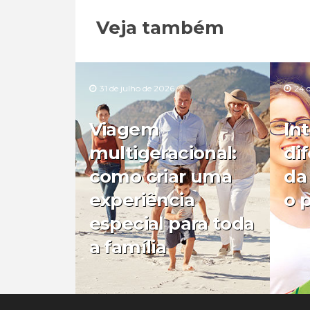
Veja também
31 de julho de 2026
24 
Viagem
In
multigeracional:
di
como criar uma
da
experiência
o 
especial para toda
a família
0
0