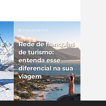
10 de julho de 2026
es
Rede de franquias
tes
de turismo:
tes
entenda esse
diferencial na sua
viagem
0