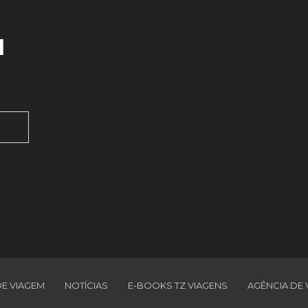
l
DE VIAGEM
NOTÍCIAS
E-BOOKS TZ VIAGENS
AGÊNCIA DE 