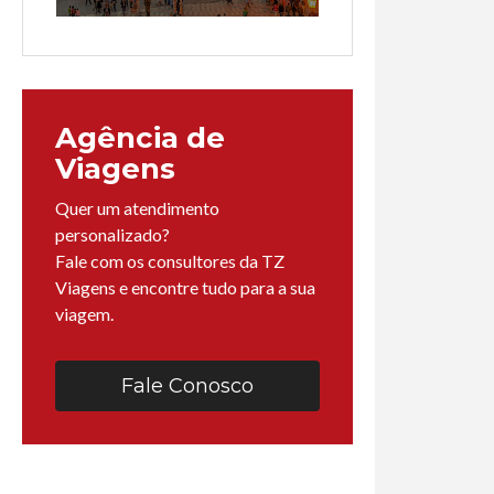
Agência de
Viagens
Quer um atendimento
personalizado?
Fale com os consultores da TZ
Viagens e encontre tudo para a sua
viagem.
Fale Conosco