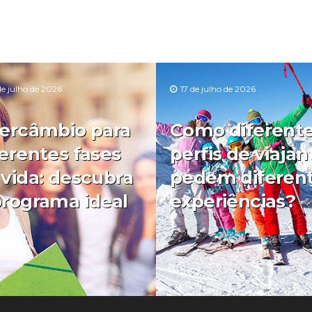
de julho de 2026
17 de julho de 2026
tercâmbio para
Como diferent
ferentes fases
perfis de viajan
 vida: descubra
pedem diferen
programa ideal
experiências?
0