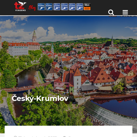
Men
Český-Krumlov