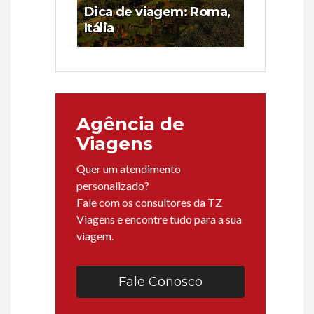
Dica de viagem: Roma,
Itália
Agência de
Viagens
Quer um atendimento
personalizado?
Fale com os consultores da TZ
Viagens e encontre tudo para a sua
viagem.
Fale Conosco