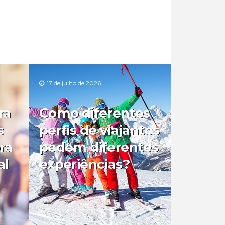
17 de julho de 2026
ra
Como diferentes
s
perfis de viajantes
ra
pedem diferentes
al
experiências?