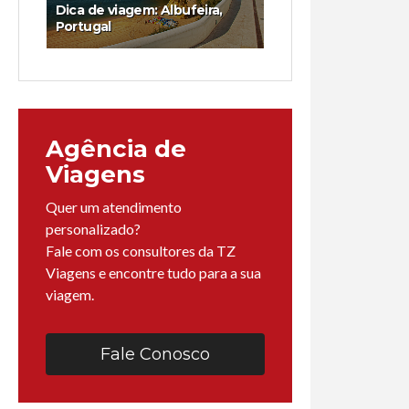
Dica de viagem: Albufeira,
Portugal
Agência de
Viagens
Quer um atendimento
personalizado?
Fale com os consultores da TZ
Viagens e encontre tudo para a sua
viagem.
Fale Conosco