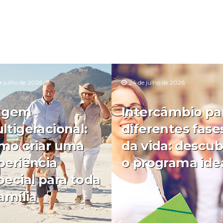
e julho de 2026
24 de julho de 2026
agem
Intercâmbio pa
ltigeracional:
diferentes fase
mo criar uma
da vida: descub
periência
o programa ide
pecial para toda
amília