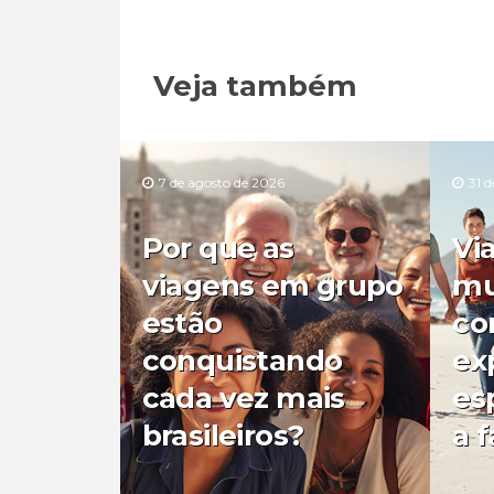
Veja também
7 de agosto de 2026
31 d
Por que as
Vi
viagens em grupo
mu
estão
co
conquistando
ex
cada vez mais
es
brasileiros?
a f