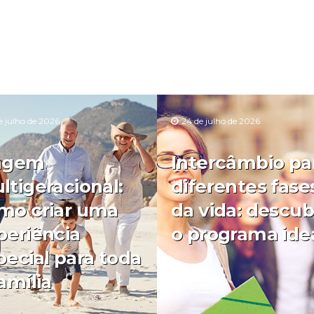
e julho de 2026
24 de julho de 2026
agem
Intercâmbio pa
ltigeracional:
diferentes fase
mo criar uma
da vida: descub
periência
o programa ide
pecial para toda
amília