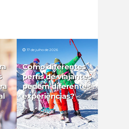
17 de julho de 2026
ra
Como diferentes
s
perfis de viajantes
ra
pedem diferentes
al
experiências?