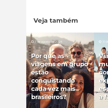
Veja também
7 de agosto de 2026
31 d
Por que as
Vi
viagens em grupo
mu
estão
co
conquistando
ex
cada vez mais
es
brasileiros?
a f