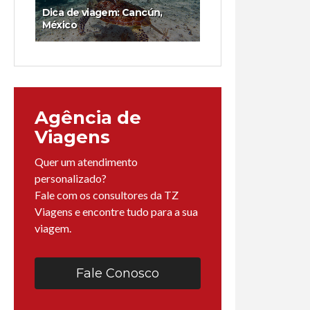
Dica de viagem: Cancún,
México
Agência de
Viagens
Quer um atendimento
personalizado?
Fale com os consultores da TZ
Viagens e encontre tudo para a sua
viagem.
Fale Conosco